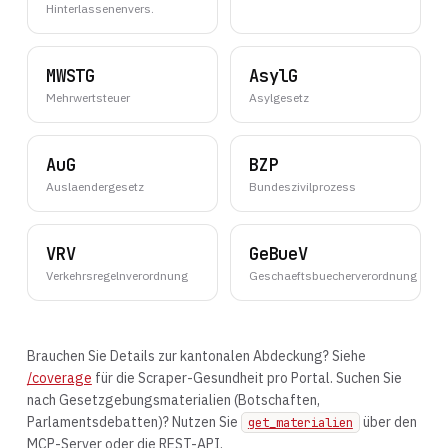
Hinterlassenenvers.
MWSTG
AsylG
Mehrwertsteuer
Asylgesetz
AuG
BZP
Auslaendergesetz
Bundeszivilprozess
VRV
GeBueV
Verkehrsregelnverordnung
Geschaeftsbuecherverordnung
Brauchen Sie Details zur kantonalen Abdeckung? Siehe
/coverage
für die Scraper-Gesundheit pro Portal. Suchen Sie
nach Gesetzgebungsmaterialien (Botschaften,
Parlamentsdebatten)? Nutzen Sie
über den
get_materialien
MCP-Server oder die REST-API.