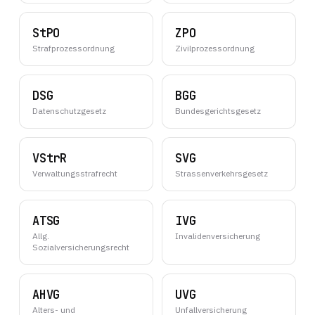
StPO
ZPO
Strafprozessordnung
Zivilprozessordnung
DSG
BGG
Datenschutzgesetz
Bundesgerichtsgesetz
VStrR
SVG
Verwaltungsstrafrecht
Strassenverkehrsgesetz
ATSG
IVG
Allg.
Invalidenversicherung
Sozialversicherungsrecht
AHVG
UVG
Alters- und
Unfallversicherung