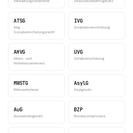
Verwaltungsstrafrecht
Strassenverkehrsgesetz
ATSG
IVG
Allg.
Invalidenversicherung
Sozialversicherungsrecht
AHVG
UVG
Alters- und
Unfallversicherung
Hinterlassenenvers.
MWSTG
AsylG
Mehrwertsteuer
Asylgesetz
AuG
BZP
Auslaendergesetz
Bundeszivilprozess