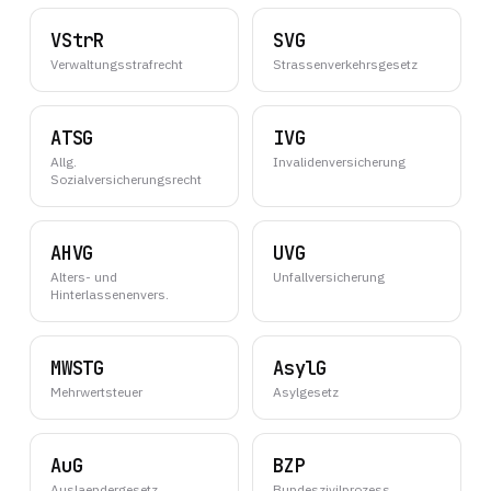
VStrR
SVG
Verwaltungsstrafrecht
Strassenverkehrsgesetz
ATSG
IVG
Allg.
Invalidenversicherung
Sozialversicherungsrecht
AHVG
UVG
Alters- und
Unfallversicherung
Hinterlassenenvers.
MWSTG
AsylG
Mehrwertsteuer
Asylgesetz
AuG
BZP
Auslaendergesetz
Bundeszivilprozess