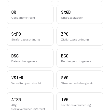
OR
StGB
Obligationenrecht
Strafgesetzbuch
StPO
ZPO
Strafprozessordnung
Zivilprozessordnung
DSG
BGG
Datenschutzgesetz
Bundesgerichtsgesetz
VStrR
SVG
Verwaltungsstrafrecht
Strassenverkehrsgesetz
ATSG
IVG
Allg.
Invalidenversicherung
Sozialversicherungsrecht