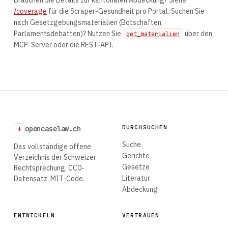
Brauchen Sie Details zur kantonalen Abdeckung? Siehe
/coverage
für die Scraper-Gesundheit pro Portal. Suchen Sie
nach Gesetzgebungsmaterialien (Botschaften,
Parlamentsdebatten)? Nutzen Sie
über den
get_materialien
MCP-Server oder die REST-API.
DURCHSUCHEN
+
opencaselaw.ch
Suche
Das vollständige offene
Gerichte
Verzeichnis der Schweizer
Gesetze
Rechtsprechung. CC0-
Literatur
Datensatz, MIT-Code.
Abdeckung
ENTWICKELN
VERTRAUEN