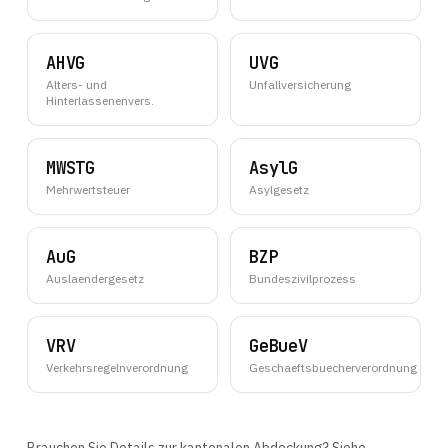
AHVG
UVG
Alters- und
Unfallversicherung
Hinterlassenenvers.
MWSTG
AsylG
Mehrwertsteuer
Asylgesetz
AuG
BZP
Auslaendergesetz
Bundeszivilprozess
VRV
GeBueV
Verkehrsregelnverordnung
Geschaeftsbuecherverordnung