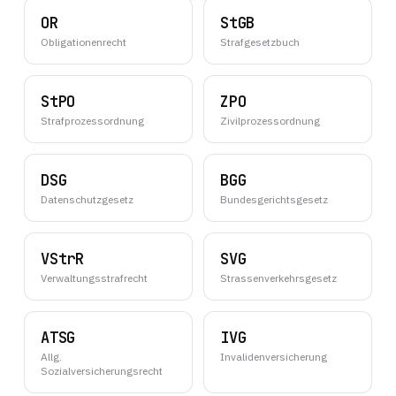
OR
StGB
Obligationenrecht
Strafgesetzbuch
StPO
ZPO
Strafprozessordnung
Zivilprozessordnung
DSG
BGG
Datenschutzgesetz
Bundesgerichtsgesetz
VStrR
SVG
Verwaltungsstrafrecht
Strassenverkehrsgesetz
ATSG
IVG
Allg.
Invalidenversicherung
Sozialversicherungsrecht