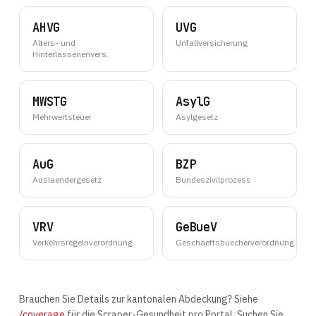
AHVG
UVG
Alters- und
Unfallversicherung
Hinterlassenenvers.
MWSTG
AsylG
Mehrwertsteuer
Asylgesetz
AuG
BZP
Auslaendergesetz
Bundeszivilprozess
VRV
GeBueV
Verkehrsregelnverordnung
Geschaeftsbuecherverordnung
Brauchen Sie Details zur kantonalen Abdeckung? Siehe
/coverage
für die Scraper-Gesundheit pro Portal. Suchen Sie