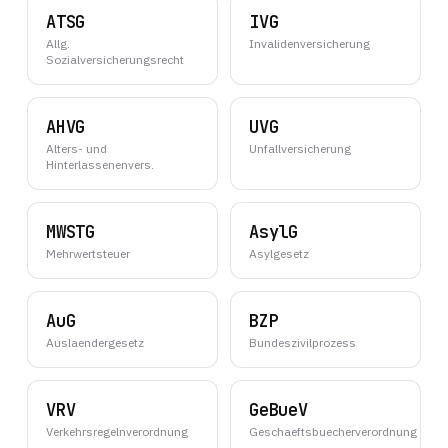
ATSG
IVG
Allg.
Invalidenversicherung
Sozialversicherungsrecht
AHVG
UVG
Alters- und
Unfallversicherung
Hinterlassenenvers.
MWSTG
AsylG
Mehrwertsteuer
Asylgesetz
AuG
BZP
Auslaendergesetz
Bundeszivilprozess
VRV
GeBueV
Verkehrsregelnverordnung
Geschaeftsbuecherverordnung