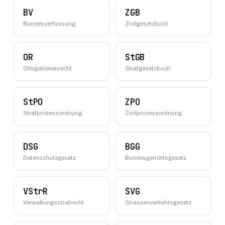
BV
ZGB
Bundesverfassung
Zivilgesetzbuch
OR
StGB
Obligationenrecht
Strafgesetzbuch
StPO
ZPO
Strafprozessordnung
Zivilprozessordnung
DSG
BGG
Datenschutzgesetz
Bundesgerichtsgesetz
VStrR
SVG
Verwaltungsstrafrecht
Strassenverkehrsgesetz