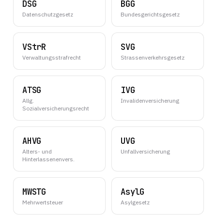
DSG
BGG
Datenschutzgesetz
Bundesgerichtsgesetz
VStrR
SVG
Verwaltungsstrafrecht
Strassenverkehrsgesetz
ATSG
IVG
Allg.
Invalidenversicherung
Sozialversicherungsrecht
AHVG
UVG
Alters- und
Unfallversicherung
Hinterlassenenvers.
MWSTG
AsylG
Mehrwertsteuer
Asylgesetz