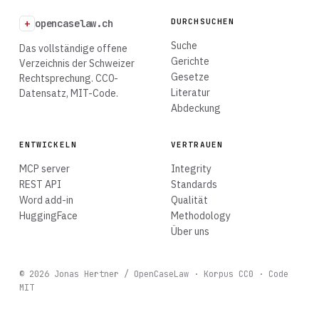
DURCHSUCHEN
+
opencaselaw.ch
Suche
Das vollständige offene
Gerichte
Verzeichnis der Schweizer
Gesetze
Rechtsprechung. CC0-
Literatur
Datensatz, MIT-Code.
Abdeckung
ENTWICKELN
VERTRAUEN
MCP server
Integrity
REST API
Standards
Word add-in
Qualität
HuggingFace
Methodology
Über uns
© 2026 Jonas Hertner / OpenCaseLaw ·
Korpus CC0 · Code
MIT