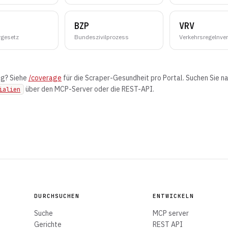
BZP
VRV
rgesetz
Bundeszivilprozess
Verkehrsregelnve
ng? Siehe
/coverage
für die Scraper-Gesundheit pro Portal. Suchen Sie 
über den MCP-Server oder die REST-API.
ialien
DURCHSUCHEN
ENTWICKELN
Suche
MCP server
Gerichte
REST API