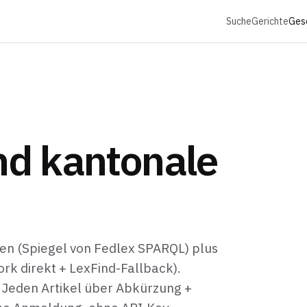
Suche
Gerichte
Ges
nd kantonale
en (Spiegel von Fedlex SPARQL) plus
rk direkt + LexFind-Fallback).
. Jeden Artikel über Abkürzung +