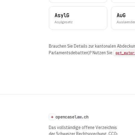
AsylG
AuG
Asylgesetz
Auslaende
Brauchen Sie Details zur kantonalen Abdecku
Parlamentsdebatten)? Nutzen Sie
get_mater
+
opencaselaw.ch
Das vollständige offene Verzeichnis
der Schweizer Rechtsprechung. CC0-