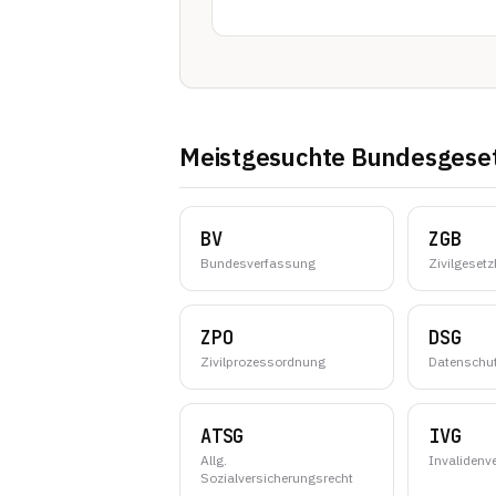
Meistgesuchte Bundesgese
BV
ZGB
Bundesverfassung
Zivilgeset
ZPO
DSG
Zivilprozessordnung
Datenschu
ATSG
IVG
Allg.
Invalidenv
Sozialversicherungsrecht