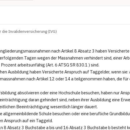
die Invalidenversicherung (IVG)
ngliederungsmassnahmen nach Artikel 8 Absatz 3 haben Versicherte 
derfolgenden Tagen wegen der Massnahmen verhindert sind, einer Arbei
Prozent arbeitsunfähig (Art. 6 ATSG SR 830.1 ) sind.

hen Ausbildung haben Versicherte Anspruch auf Taggelder, wenn sie: a
smassnahmen nach Artikel 12 oder 14 a teilgenommen haben, die für di
fsbildung absolvieren oder eine Hochschule besuchen, haben nur Anspru
inträchtigung daran gehindert sind, neben ihrer Ausbildung eine Erwer
itlichen Beeinträchtigung wesentlich länger dauert.

ne allgemeinbildende Schule besuchen oder eine berufliche Grundbildung
en Anspruch auf ein Taggeld.

n 8 Absatz 3 Buchstabe a bis und 16 Absatz 3 Buchstabe b besteht ke