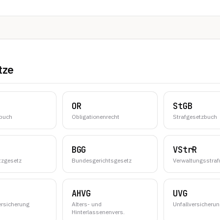
tze
OR
StGB
zbuch
Obligationenrecht
Strafgesetzbuch
BGG
VStrR
tzgesetz
Bundesgerichtsgesetz
Verwaltungsstraf
AHVG
UVG
ersicherung
Alters- und
Unfallversicheru
Hinterlassenenvers.