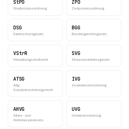
StPO
ZPO
Strafprozessordnung
Zivilprozessordnung
DSG
BGG
Datenschutzgesetz
Bundesgerichtsgesetz
VStrR
SVG
Verwaltungsstrafrecht
Strassenverkehrsgesetz
ATSG
IVG
Allg.
Invalidenversicherung
Sozialversicherungsrecht
AHVG
UVG
Alters- und
Unfallversicherung
Hinterlassenenvers.