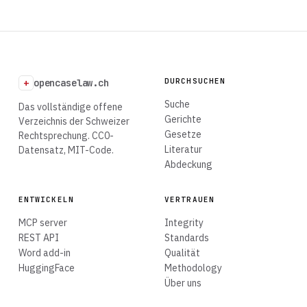
DURCHSUCHEN
+
opencaselaw.ch
Suche
Das vollständige offene
Gerichte
Verzeichnis der Schweizer
Gesetze
Rechtsprechung. CC0-
Literatur
Datensatz, MIT-Code.
Abdeckung
ENTWICKELN
VERTRAUEN
MCP server
Integrity
REST API
Standards
Word add-in
Qualität
HuggingFace
Methodology
Über uns