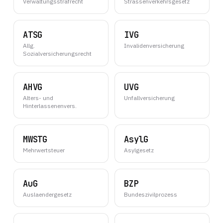
Verwaltungsstrafrecht
Strassenverkehrsgesetz
ATSG
IVG
Allg.
Invalidenversicherung
Sozialversicherungsrecht
AHVG
UVG
Alters- und
Unfallversicherung
Hinterlassenenvers.
MWSTG
AsylG
Mehrwertsteuer
Asylgesetz
AuG
BZP
Auslaendergesetz
Bundeszivilprozess