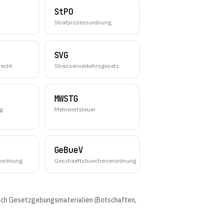
StPO
Strafprozessordnung
SVG
recht
Strassenverkehrsgesetz
MWSTG
ng
Mehrwertsteuer
GeBueV
rordnung
Geschaeftsbuecherverordnung
nach Gesetzgebungsmaterialien (Botschaften,