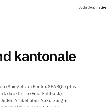
Suche
Gerichte
Ges
nd kantonale
en (Spiegel von Fedlex SPARQL) plus
rk direkt + LexFind-Fallback).
. Jeden Artikel über Abkürzung +