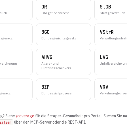
OR
StGB
zbuch
Obligationenrecht
Strafgesetzbuch
BGG
VStrR
tzgesetz
Bundesgerichtsgesetz
Verwaltungsstraf
AHVG
UVG
ersicherung
Alters- und
Unfallversicheru
Hinterlassenenvers.
BZP
VRV
rgesetz
Bundeszivilprozess
Verkehrsregelnve
ng? Siehe
/coverage
für die Scraper-Gesundheit pro Portal. Suchen Sie 
über den MCP-Server oder die REST-API.
ialien