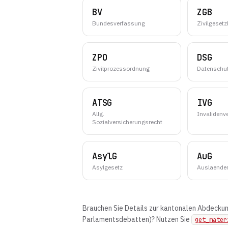
BV
ZGB
Bundesverfassung
Zivilgeset
ZPO
DSG
Zivilprozessordnung
Datenschu
ATSG
IVG
Allg.
Invalidenv
Sozialversicherungsrecht
AsylG
AuG
Asylgesetz
Auslaende
Brauchen Sie Details zur kantonalen Abdecku
Parlamentsdebatten)? Nutzen Sie
get_mater