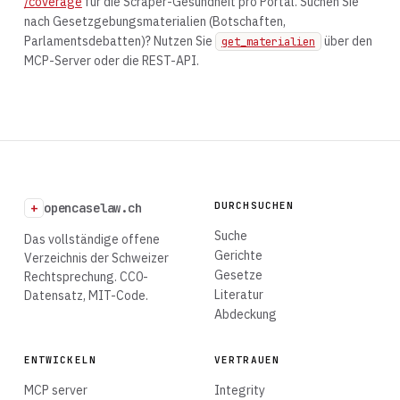
/coverage
für die Scraper-Gesundheit pro Portal. Suchen Sie
nach Gesetzgebungsmaterialien (Botschaften,
Parlamentsdebatten)? Nutzen Sie
über den
get_materialien
MCP-Server oder die REST-API.
DURCHSUCHEN
+
opencaselaw.ch
Suche
Das vollständige offene
Gerichte
Verzeichnis der Schweizer
Gesetze
Rechtsprechung. CC0-
Literatur
Datensatz, MIT-Code.
Abdeckung
ENTWICKELN
VERTRAUEN
MCP server
Integrity