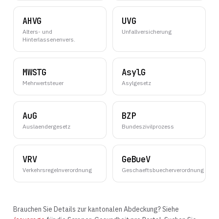
AHVG
UVG
Alters- und
Unfallversicherung
Hinterlassenenvers.
MWSTG
AsylG
Mehrwertsteuer
Asylgesetz
AuG
BZP
Auslaendergesetz
Bundeszivilprozess
VRV
GeBueV
Verkehrsregelnverordnung
Geschaeftsbuecherverordnung
Brauchen Sie Details zur kantonalen Abdeckung? Siehe