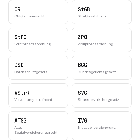
OR
StGB
Obligationenrecht
Strafgesetzbuch
StPO
ZPO
Strafprozessordnung
Zivilprozessordnung
DSG
BGG
Datenschutzgesetz
Bundesgerichtsgesetz
VStrR
SVG
Verwaltungsstrafrecht
Strassenverkehrsgesetz
ATSG
IVG
Allg.
Invalidenversicherung
Sozialversicherungsrecht