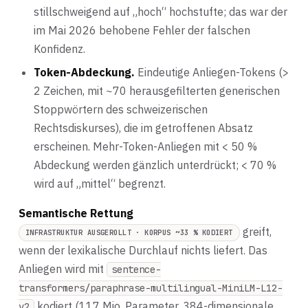
stillschweigend auf „hoch“ hochstufte; das war der
im Mai 2026 behobene Fehler der falschen
Konfidenz.
Token-Abdeckung.
Eindeutige Anliegen-Tokens (>
2 Zeichen, mit ~70 herausgefilterten generischen
Stoppwörtern des schweizerischen
Rechtsdiskurses), die im getroffenen Absatz
erscheinen. Mehr-Token-Anliegen mit < 50 %
Abdeckung werden gänzlich unterdrückt; < 70 %
wird auf „mittel“ begrenzt.
Semantische Rettung
greift,
INFRASTRUKTUR AUSGEROLLT · KORPUS ~33 % KODIERT
wenn der lexikalische Durchlauf nichts liefert. Das
Anliegen wird mit
sentence-
transformers/paraphrase-multilingual-MiniLM-L12-
kodiert (117 Mio. Parameter, 384-dimensionale
v2