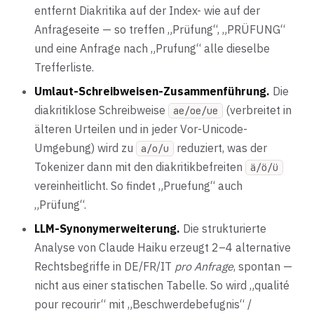
entfernt Diakritika auf der Index- wie auf der
Anfrageseite — so treffen „Prüfung“, „PRÜFUNG“
und eine Anfrage nach „Prufung“ alle dieselbe
Trefferliste.
Umlaut-Schreibweisen-Zusammenführung.
Die
diakritiklose Schreibweise
(verbreitet in
ae/oe/ue
älteren Urteilen und in jeder Vor-Unicode-
Umgebung) wird zu
reduziert, was der
a/o/u
Tokenizer dann mit den diakritikbefreiten
ä/ö/ü
vereinheitlicht. So findet „Pruefung“ auch
„Prüfung“.
LLM-Synonymerweiterung.
Die strukturierte
Analyse von Claude Haiku erzeugt 2–4 alternative
Rechtsbegriffe in DE/FR/IT
pro Anfrage
, spontan —
nicht aus einer statischen Tabelle. So wird „qualité
pour recourir“ mit „Beschwerdebefugnis“ /