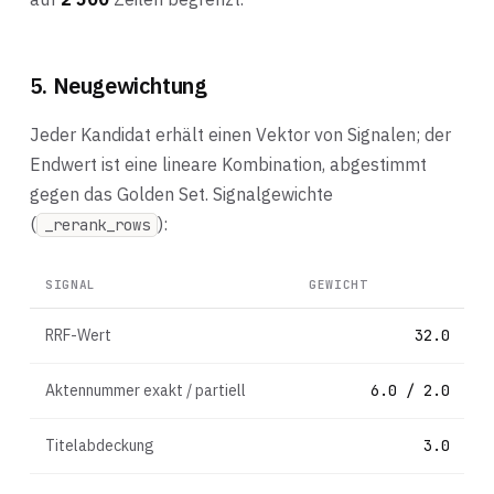
5. Neugewichtung
Jeder Kandidat erhält einen Vektor von Signalen; der
Endwert ist eine lineare Kombination, abgestimmt
gegen das Golden Set. Signalgewichte
(
):
_rerank_rows
SIGNAL
GEWICHT
O
RRF-Wert
32.0
A
Aktennummer exakt / partiell
6.0 / 2.0
T
Titelabdeckung
3.0
A