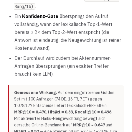
.
Rang/15)
Ein
Konfidenz-Gate
überspringt den Aufruf
vollständig, wenn der lexikalische Top-1-Wert
bereits ≥ 2× dem Top-2-Wert entspricht (die
Antwort ist eindeutig; die Neugewichtung ist reiner
Kostenaufwand).
Der Durchlauf wird zudem bei Aktennummer-
Anfragen übersprungen (ein exakter Treffer
braucht kein LLM).
Gemessene Wirkung.
Auf dem eingefrorenen Golden
Set mit 100 Anfragen (74 DE, 16 FR, 7 IT) gegen
1’078’177 Entscheide liefert lexikalisch+RRF allein
MRR@10 = 0.470
,
Hit@1 = 0.33
,
Recall@10 = 0.496
.
Mit aktivierter Haiku-Neugewichtung bewegt sich
derselbe Online-Benchmark auf
MRR@10 ≈ 0.647
und
Hit@1 ≈ 0.57
— eine Steigerung um +37 % / +73 %, zum