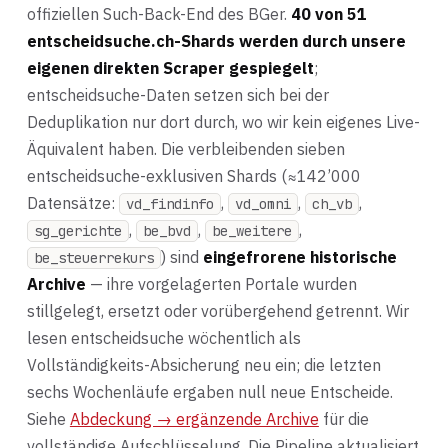
offiziellen Such-Back-End des BGer.
40 von 51
entscheidsuche.ch-Shards werden durch unsere
eigenen direkten Scraper gespiegelt
;
entscheidsuche-Daten setzen sich bei der
Deduplikation nur dort durch, wo wir kein eigenes Live-
Äquivalent haben. Die verbleibenden sieben
entscheidsuche-exklusiven Shards (≈142’000
Datensätze:
,
,
,
vd_findinfo
vd_omni
ch_vb
,
,
,
sg_gerichte
be_bvd
be_weitere
) sind
eingefrorene historische
be_steuerrekurs
Archive
— ihre vorgelagerten Portale wurden
stillgelegt, ersetzt oder vorübergehend getrennt. Wir
lesen entscheidsuche wöchentlich als
Vollständigkeits-Absicherung neu ein; die letzten
sechs Wochenläufe ergaben null neue Entscheide.
Siehe
Abdeckung → ergänzende Archive
für die
vollständige Aufschlüsselung. Die Pipeline aktualisiert