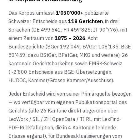
Das Korpus umfasst
1’050’000+
publizierte
Schweizer Entscheide aus
118 Gerichten
, in drei
Sprachen (DE 499’642; FR 459’825; IT 90’776), mit
einem Zeitraum von
1875 – 2026
. Acht
Bundesgerichte (BGer 192’049; BVGer 108’135; BGE
50’459; dazu BStGer, BPatGer, MKG und weitere), 26
kantonale Gerichtsbarkeiten sowie EMRK-Schweiz
(~2’800 Entscheide aus BGE-Übersetzungen,
HUDOC, Kammer/Grosse Kammer/Ausschuss).
Jeder Entscheid wird von seiner Primärquelle bezogen
— wo verfügbar vom eigenen Publikationsportal des
Gerichts (alle 26 Kantone direkt abgerufen über
LexWork / SIL / ZH OpenData / TI RL, mit LexFind-
PDF-Rückfalloption, die in 4 Kantonen fehlende
Erlasse ergänzt), für Bundesaktualisierungen vom