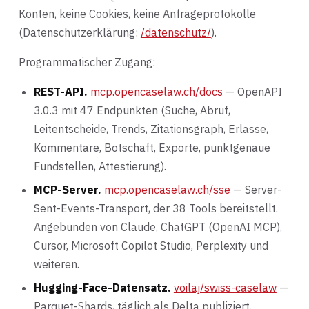
Konten, keine Cookies, keine Anfrageprotokolle
(Datenschutzerklärung:
/datenschutz/
).
Programmatischer Zugang:
REST-API.
mcp.opencaselaw.ch/docs
— OpenAPI
3.0.3 mit 47 Endpunkten (Suche, Abruf,
Leitentscheide, Trends, Zitationsgraph, Erlasse,
Kommentare, Botschaft, Exporte, punktgenaue
Fundstellen, Attestierung).
MCP-Server.
mcp.opencaselaw.ch/sse
— Server-
Sent-Events-Transport, der 38 Tools bereitstellt.
Angebunden von Claude, ChatGPT (OpenAI MCP),
Cursor, Microsoft Copilot Studio, Perplexity und
weiteren.
Hugging-Face-Datensatz.
voilaj/swiss-caselaw
—
Parquet-Shards, täglich als Delta publiziert.