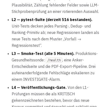
Plausibilität, Zählung fehlender Felder sowie LLM-
Stichprobenprüfung an einer rotierenden Auswahl.
L2 — pytest-Suite (derzeit 516 bestanden).
Unit-Tests decken jedes Parsing-, Dedup- und
Ranking-Primitiv ab; neue Regressionen landen als
neue Tests nach dem Muster „Vorfall →
Regressionstest“.
L3 — Smoke-Test (alle 5 Minuten).
Produktions-
Gesundheitssonde:
, eine Anker-
/health
Entscheidseite und die PDF-Export-Pipeline. Drei
aufeinanderfolgende Fehlschläge eskalieren zu
einem INVESTIGATE-Alarm.
L4 — Veröffentlichungs-Gate.
Von den L1-
Prüfungen müssen die als KRITISCH
gekennzeichneten bestehen, bevor das neue
Korpus committet und gepusht wird; schlägt eine